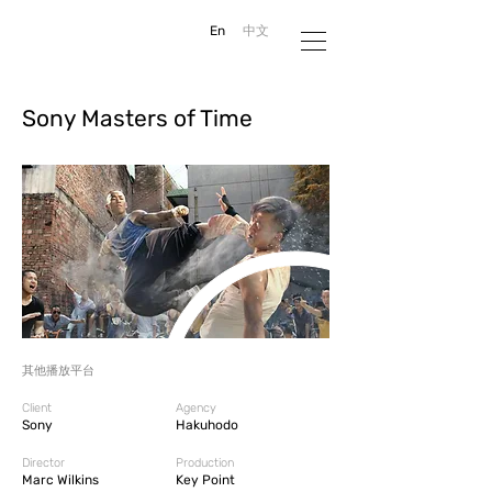
En
中文
Sony Masters of Time
其他播放平台
Client
Agency
Sony
Hakuhodo
Director
Production
Marc Wilkins
Key Point