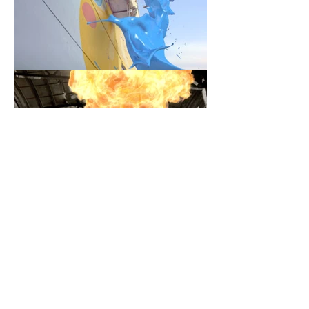
上一页
下一页
New York
Shanghai
200 Broadway, New
934 Nanjing West
York, 10038
Road, Ste. 406