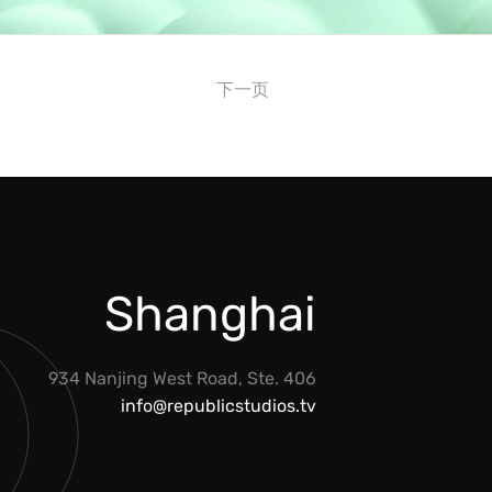
下一页
Shanghai
934 Nanjing West Road, Ste. 406
info@republicstudios.tv