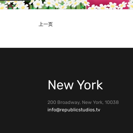
上一页
New York
200 Broadway, New York, 10038
info@republicstudios.tv